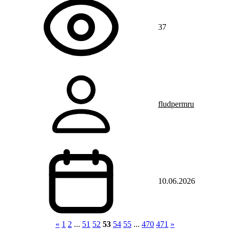
37
fludpermru
10.06.2026
«
1
2
...
51
52
53
54
55
...
470
471
»